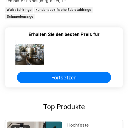
.template2 h3:has(img)::after, .te
ZITAT
Walzstahlringe
kundenspezifische Edelstahlringe
Schmiedenringe
SITEMAP
Erhalten Sie den besten Preis für
PRIVACY
POLICY
Fortsetzen
Top Produkte
Hochfeste