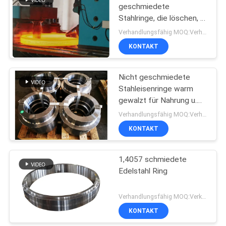
geschmiedete
Stahlringe, die löschen, +
Wärmebehandlung
Verhandlungsfähig MOQ:Verhandelbar
mildern
KONTAKT
Nicht geschmiedete
Stahleisenringe warm
gewalzt für Nahrung u.
Getränk Indutry
Verhandlungsfähig MOQ:Verhandelbar
KONTAKT
1,4057 schmiedete
Edelstahl Ring
Verhandlungsfähig MOQ:Verkäuflich
KONTAKT