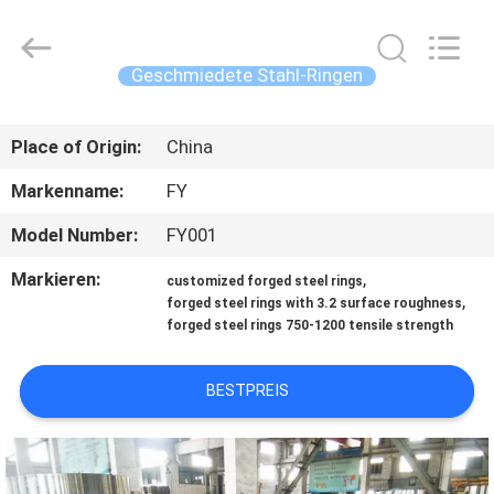
Ringlike
Forging
And
Flange
Co.,
Geschmiedete Stahl-Ringen
Ltd..
All
Rights
HAUS
Reserved.
Place of Origin:
China
PRODUKTE
Markenname:
FY
Model Number:
FY001
VIDEOS
Markieren:
,
customized forged steel rings
,
forged steel rings with 3.2 surface roughness
ÜBER
forged steel rings 750-1200 tensile strength
UNS
BESTPREIS
FABRIK-
AUSFLUG