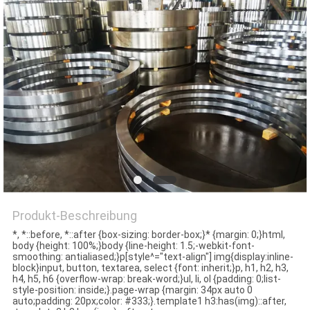
QUALITÄTSKONTROLLE
TRETEN
SIE
MIT
UNS
IN
VERBINDUNG
Produkt-Beschreibung
NACHRICHTEN
*, *::before, *::after {box-sizing: border-box;}* {margin: 0;}html,
body {height: 100%;}body {line-height: 1.5;-webkit-font-
smoothing: antialiased;}p[style^="text-align"] img{display:inline-
block}input, button, textarea, select {font: inherit;}p, h1, h2, h3,
FORDERN
h4, h5, h6 {overflow-wrap: break-word;}ul, li, ol {padding: 0;list-
style-position: inside;}.page-wrap {margin: 34px auto 0
SIE EIN
auto;padding: 20px;color: #333;}.template1 h3:has(img)::after,