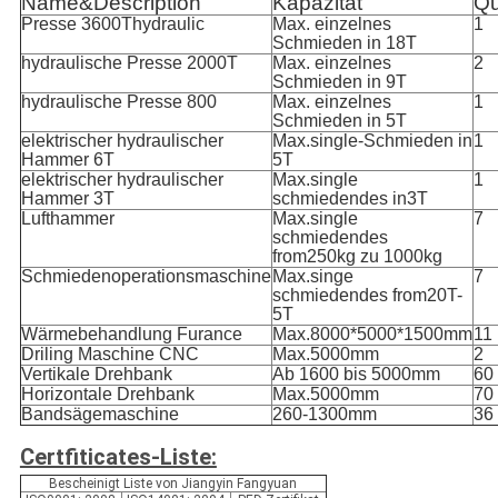
Name&Description
Kapazität
Qu
Presse 3600Thydraulic
Max. einzelnes
1
Schmieden in 18T
hydraulische Presse 2000T
Max. einzelnes
2
Schmieden in 9T
hydraulische Presse 800
Max. einzelnes
1
Schmieden in 5T
elektrischer hydraulischer
Max.single-Schmieden in
1
Hammer 6T
5T
elektrischer hydraulischer
Max.single
1
Hammer 3T
schmiedendes in3T
Lufthammer
Max.single
7
schmiedendes
from250kg zu 1000kg
Schmiedenoperationsmaschine
Max.singe
7
schmiedendes from20T-
5T
Wärmebehandlung Furance
Max.8000*5000*1500mm
11
Driling Maschine CNC
Max.5000mm
2
Vertikale Drehbank
Ab 1600 bis 5000mm
60
Horizontale Drehbank
Max.5000mm
70
Bandsägemaschine
260-1300mm
36
Certfiticates-Liste:
Bescheinigt Liste von Jiangyin Fangyuan