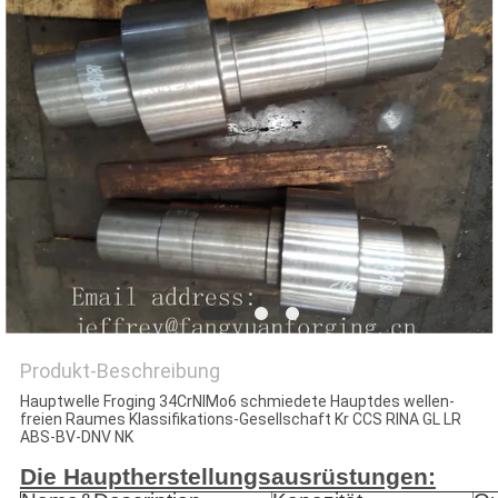
ZITAT
SITEMAP
PRIVACY
POLICY
Produkt-Beschreibung
Hauptwelle Froging 34CrNIMo6 schmiedete Hauptdes wellen-
freien Raumes Klassifikations-Gesellschaft Kr CCS RINA GL LR
ABS-BV-DNV NK
Die Hauptherstellungsausrüstungen: