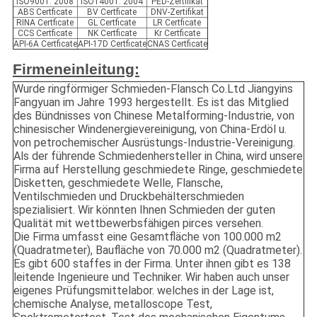
ISO9001: 2008
ISO14001: 2004
PED-Zertifikat
ABS Certficate
BV Certficate
DNV-Zertifikat
RINA Certficate
GL Certficate
LR Certficate
CCS Certficate
NK Certficate
Kr Certficate
API-6A Certficate
API-17D Certficate
CNAS Certficate
Firmeneinleitung:
Wurde ringförmiger Schmieden-Flansch Co.Ltd Jiangyins
Fangyuan im Jahre 1993 hergestellt. Es ist das Mitglied
des Bündnisses von Chinese Metalforming-Industrie, von
chinesischer Windenergievereinigung, von China-Erdöl u.
von petrochemischer Ausrüstungs-Industrie-Vereinigung.
Als der führende Schmiedenhersteller in China, wird unsere
Firma auf Herstellung geschmiedete Ringe, geschmiedete
Disketten, geschmiedete Welle, Flansche,
Ventilschmieden und Druckbehälterschmieden
spezialisiert. Wir könnten Ihnen Schmieden der guten
Qualität mit wettbewerbsfähigen pirces versehen.
Die Firma umfasst eine Gesamtfläche von 100.000 m2
(Quadratmeter), Baufläche von 70.000 m2 (Quadratmeter).
Es gibt 600 staffes in der Firma. Unter ihnen gibt es 138
leitende Ingenieure und Techniker. Wir haben auch unser
eigenes Prüfungsmittelabor. welches in der Lage ist,
chemische Analyse, metalloscope Test,