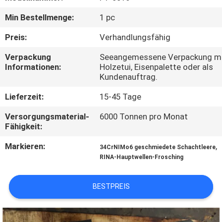
Min Bestellmenge:
1 pc
QUALITÄTSKONTROLLE
Preis:
Verhandlungsfähig
TRETEN
Verpackung
Seeangemessene Verpackung 
Informationen:
Holzetui, Eisenpalette oder als
SIE
Kundenauftrag.
MIT
Lieferzeit:
15-45 Tage
UNS
Versorgungsmaterial-
6000 Tonnen pro Monat
IN
Fähigkeit:
VERBINDUNG
Markieren:
,
34CrNIMo6 geschmiedete Schachtleere
RINA-Hauptwellen-Frosching
NACHRICHTEN
BESTPREIS
FORDERN
SIE EIN