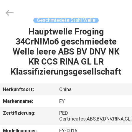
Ringlike
Forging
And
Flange
Co.,
Geschmiedete Stahl Welle
Ltd..
All
Rights
Hauptwelle Froging
HAUS
Reserved.
34CrNIMo6 geschmiedete
PRODUKTE
Welle leere ABS BV DNV NK
KR CCS RINA GL LR
VIDEOS
Klassifizierungsgesellschaft
ÜBER
Herkunftsort:
China
UNS
Markenname:
FY
Zertifizierung:
PED
FABRIK-
Certificates,ABS,BV,DNV,RINA,GL
AUSFLUG
Modellnummer:
FY-0016