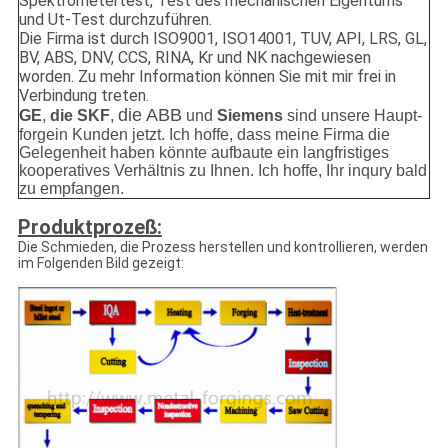
Spektrometertest, Test des mechanischen Eigentums
und Ut-Test durchzuführen.
Die Firma ist durch ISO9001, ISO14001, TUV, API, LRS, GL,
BV, ABS, DNV, CCS, RINA, Kr und NK nachgewiesen
worden. Zu mehr Information können Sie mit mir frei in
Verbindung treten.
die ABB
GE
,
die SKF
,
und
Siemens
sind unsere Haupt-
forgein Kunden jetzt. Ich hoffe, dass meine Firma die
Gelegenheit haben könnte aufbaute ein langfristiges
kooperatives Verhältnis zu Ihnen. Ich hoffe, Ihr inqury bald
zu empfangen.
Produktprozeß:
Die Schmieden, die Prozess herstellen und kontrollieren, werden
im Folgenden Bild gezeigt: