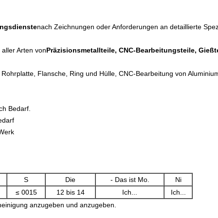
ungsdienste
nach Zeichnungen oder Anforderungen an detaillierte Spezi
 aller Arten von
Präzisionsmetallteile, CNC-Bearbeitungsteile, Gießt
, Rohrplatte, Flansche, Ring und Hülle, CNC-Bearbeitung von Aluminiu
ch Bedarf.
edarf
 Werk
S
Die
- Das ist Mo.
Ni
≤ 0015
12 bis 14
Ich...
Ich...
scheinigung anzugeben und anzugeben.