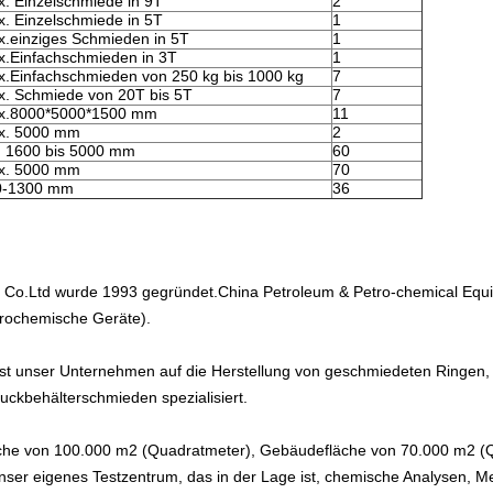
. Einzelschmiede in 9T
2
. Einzelschmiede in 5T
1
.einziges Schmieden in 5T
1
.Einfachschmieden in 3T
1
.Einfachschmieden von 250 kg bis 1000 kg
7
. Schmiede von 20T bis 5T
7
x.8000*5000*1500 mm
11
x. 5000 mm
2
 1600 bis 5000 mm
60
x. 5000 mm
70
0-1300 mm
36
 Co.Ltd wurde 1993 gegründet.China Petroleum & Petro-chemical Equi
etrochemische Geräte).
a ist unser Unternehmen auf die Herstellung von geschmiedeten Ringe
uckbehälterschmieden spezialisiert.
he von 100.000 m2 (Quadratmeter), Gebäudefläche von 70.000 m2 (Qu
ser eigenes Testzentrum, das in der Lage ist, chemische Analysen, Me