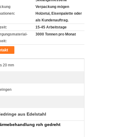
Seeangemessene
ckung
Verpackung mögen
mationen:
Holzetui, Eisenpalette oder
als Kundenauftrag.
zeit:
15-45 Arbeitstage
rgungsmaterial-
3000 Tonnen pro Monat
eit:
takt
als 20 mm
ringen
edringe aus Edelstahl
Wärmebehandlung roh gedreht