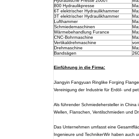
Hydraulische Presse 2000T
Max
800 Hydraulikpresse
Max
6T elektrischer Hydraulikhammer
Max
3T elektrischer Hydraulikhammer
Max
Lufthammer
Max
Schmiedemaschinen
Max
Wärmebehandlung Furance
Ma
CNC-Bohrmaschine
Ma
Vertikaldrehmaschine
von
Drehmaschine
Ma
Bandsägen
26
Einführung in die Firma:
Jiangyin Fangyuan Ringlike Forging Flange
Vereinigung der Industrie für Erdöl- und p
Als führender Schmiedehersteller in Chin
Wellen, Flanschen, Ventilschmieden und Dr
Das Unternehmen umfasst eine Gesamtfläc
Ingenieure und TechnikerWir haben auch un