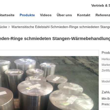
Vertrieb & 
Startseite
Produkte
Videos
Über uns
Kontakt
Referen
tücke
Martensitische Edelstahl-Schmieden-Ringe schmiedeten Sta
mieden-Ringe schmiedeten Stangen-Wärmebehandlun
Produ
Herkun
Mark
Zertif
Model
Zahl
Min B
Preis: