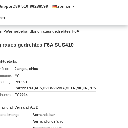
Support:
86-510-86236598
German
zen
ngen-Wärmebehandlung raues gedrehtes F6A
g raues gedrehtes F6A SUS410
ktdetails:
ftsort:
Jiangsu, china
enname:
FY
izierung:
PED 3.1
Certificates,ABS,BV,DNV,RINA,GL,LR,NK,KR,CCS
lnummer:
FY-0014
ung und Versand AGB:
estellmenge:
Verhandelbar
Verhandlungsfähig