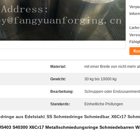
Verpa
Infor
Liefer
Verso
Fähigk
Kon
Material:
mit einer Breite von nicht mehr 
Gewicht:
30 kg bis 10000 kg
Bearbeitung:
Schruppen-oder Endzusammenb
Standards:
Einheitliche Prüfungen
dringe aus Edelstahl
SS Schmiedringe Schmiedbar
X6Cr17 Schmi
,
,
SUS403 S40300 X6Cr17 Metallschmiedungsringe Schmiedebarren 