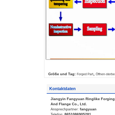
,
Größe und Tag:
Forged Part
Öffnen-sterb
Kontaktdaten
Jiangyin Fangyuan Ringlike Forging
And Flange Co., Ltd.
Ansprechpartner:
fangyuan
Telefon:
8651086905281