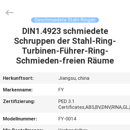
Ringlike
Forging
And
Flange
Co.,
Geschmiedete Stahl-Ringen
Ltd..
All
Rights
DIN1.4923 schmiedete
HAUS
Reserved.
Schruppen der Stahl-Ring-
PRODUKTE
Turbinen-Führer-Ring-
Schmieden-freien Räume
VIDEOS
Herkunftsort:
Jiangsu, china
ÜBER
Markenname:
FY
UNS
Zertifizierung:
PED 3.1
Certificates,ABS,BV,DNV,RINA,GL
FABRIK-
Modellnummer:
FY-0014
AUSFLUG