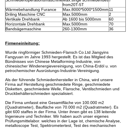
Schmiedenoperationsmaschine
Max.singe schmiedendes
7
from20T-5T
Wärmebehandlung Furance
Max.8000*5000*1500mm
11
Driling Maschine CNC
Max.5000mm
2
Vertikale Drehbank
Ab 1600 bis 5000mm
60
Horizontale Drehbank
Max.5000mm
70
Bandsägemaschine
260-1300mm
36
Firmeneinleitung:
Wurde ringförmiger Schmieden-Flansch Co.Ltd Jiangyins
Fangyuan im Jahre 1993 hergestellt. Es ist das Mitglied des
Bündnisses von Chinese Metalforming-Industrie, von
chinesischer Windenergievereinigung, von China-Erdöl u. von
petrochemischer Ausrüstungs-Industrie-Vereinigung.
Als der führende Schmiedenhersteller in China, wird unsere
Firma auf Herstellung geschmiedete Ringe, geschmiedete
Disketten, geschmiedete Welle, Flansche, Ventilschmieden und
Druckbehälterschmieden spezialisiert.
Die Firma umfasst eine Gesamtfläche von 100.000 m2
(Quadratmeter), Baufläche von 70.000 m2 (Quadratmeter). Es
gibt 600 staffes in der Firma. Unter ihnen gibt es 138 leitende
Ingenieure und Techniker. Wir haben auch unser eigenes
Prüfungsmittelabor. welches in der Lage ist, chemische Analyse,
metalloscope Test, Spektrometertest, Test des mechanischen