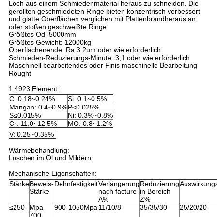
Loch aus einem Schmiedenmaterial heraus zu schneiden. Die
gerollten geschmiedeten Ringe bieten konzentrisch verbessert
und glatte Oberflächen verglichen mit Plattenbrandheraus an
oder stoßen geschweißte Ringe.
Größtes Od: 5000mm
Größtes Gewicht: 12000kg
Oberflächenende: Ra 3.2um oder wie erforderlich.
Schmieden-Reduzierungs-Minute: 3,1 oder wie erforderlich
Maschinell bearbeitendes oder Finis maschinelle Bearbeitung
Rought
1,4923 Element:
C: 0.18~0.24%
Si: 0.1~0.5%
Mangan: 0.4~0.9%
P≤0.025%
S≤0.015%
Ni: 0.3%~0.8%
Cr: 11.0~12.5%
MO: 0.8~1.2%
V: 0.25~0.35%
Wärmebehandlung:
Löschen im Öl und Mildern.
Mechanische Eigenschaften:
Stärke
Beweis-
Dehnfestigkeit
Verlängerung
Reduzierung
Auswirkung
Stärke
nach facture
in Bereich
A%
Z%
≤250
Mpa
900-1050Mpa
11/10/8
35/35/30
25/20/20
700