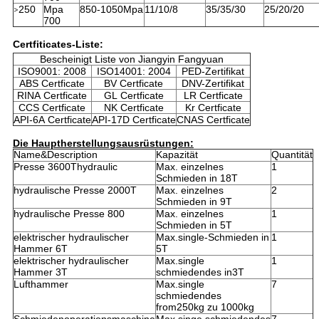
250
Mpa
850-1050Mpa
11/10/8
35/35/30
25/20/20
>
700
Certfiticates-Liste:
Bescheinigt Liste von Jiangyin Fangyuan
ISO9001: 2008
ISO14001: 2004
PED-Zertifikat
ABS Certficate
BV Certficate
DNV-Zertifikat
RINA Certficate
GL Certficate
LR Certficate
CCS Certficate
NK Certficate
Kr Certficate
API-6A Certficate
API-17D Certficate
CNAS Certficate
Die Hauptherstellungsausrüstungen:
Name&Description
Kapazität
Quantität
Presse 3600Thydraulic
Max. einzelnes
1
Schmieden in 18T
hydraulische Presse 2000T
Max. einzelnes
2
Schmieden in 9T
hydraulische Presse 800
Max. einzelnes
1
Schmieden in 5T
elektrischer hydraulischer
Max.single-Schmieden in
1
Hammer 6T
5T
elektrischer hydraulischer
Max.single
1
Hammer 3T
schmiedendes in3T
Lufthammer
Max.single
7
schmiedendes
from250kg zu 1000kg