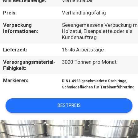
Min Bestellmenge:
Verhandelbar
QUALITÄTSKONTROLLE
Preis:
Verhandlungsfähig
Verpackung
Seeangemessene Verpackung 
Informationen:
Holzetui, Eisenpalette oder als
TRETEN
Kundenauftrag.
SIE
Lieferzeit:
15-45 Arbeitstage
MIT
Versorgungsmaterial-
3000 Tonnen pro Monat
UNS
Fähigkeit:
IN
Markieren:
,
DIN1.4923 geschmiedete Stahlringe
VERBINDUNG
Schmiedeflächen für Turbinenführerring
NACHRICHTEN
BESTPREIS
FORDERN
SIE EIN