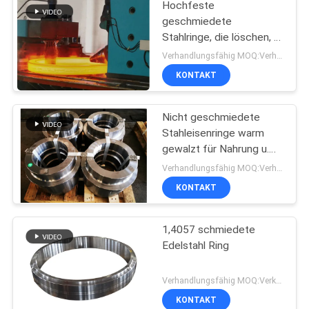
Hochfeste
geschmiedete
Stahlringe, die löschen, +
Wärmebehandlung
Verhandlungsfähig MOQ:Verhandelbar
mildern
KONTAKT
Nicht geschmiedete
Stahleisenringe warm
gewalzt für Nahrung u.
Getränk Indutry
Verhandlungsfähig MOQ:Verhandelbar
KONTAKT
1,4057 schmiedete
Edelstahl Ring
Verhandlungsfähig MOQ:Verkäuflich
KONTAKT