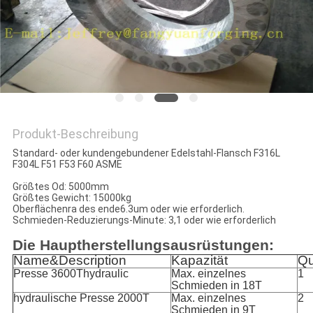
ZITAT
SITEMAP
PRIVACY
POLICY
Produkt-Beschreibung
Standard- oder kundengebundener Edelstahl-Flansch F316L
F304L F51 F53 F60 ASME
Größtes Od: 5000mm
Größtes Gewicht: 15000kg
Oberflächenra des ende6.3um oder wie erforderlich.
Schmieden-Reduzierungs-Minute: 3,1 oder wie erforderlich
Die Hauptherstellungsausrüstungen:
Name&Description
Kapazität
Qu
Presse 3600Thydraulic
Max. einzelnes
1
Schmieden in 18T
hydraulische Presse 2000T
Max. einzelnes
2
Schmieden in 9T