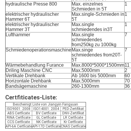
hydraulische Presse 800
Max. einzelnes
1
Schmieden in 5T
elektrischer hydraulischer
Max.single-Schmieden in
1
Hammer 6T
5T
elektrischer hydraulischer
Max.single
1
Hammer 3T
schmiedendes in3T
Lufthammer
Max.single
7
schmiedendes
from250kg zu 1000kg
Schmiedenoperationsmaschine
Max.singe
7
schmiedendes from20T-
5T
Wärmebehandlung Furance
Max.8000*5000*1500mm
11
Driling Maschine CNC
Max.5000mm
2
Vertikale Drehbank
Ab 1600 bis 5000mm
60
Horizontale Drehbank
Max.5000mm
70
Bandsägemaschine
260-1300mm
36
Certfiticates-Liste:
Bescheinigt Liste von Jiangyin Fangyuan
ISO9001: 2008
ISO14001: 2004
PED-Zertifikat
ABS Certficate
BV Certficate
DNV-Zertifikat
RINA Certficate
GL Certficate
LR Certficate
CCS Certficate
NK Certficate
Kr Certficate
API-6A Certficate
API-17D Certficate
CNAS Certficate