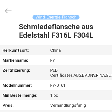
Ringlike
Forging
And
Flange
Co.,
Wind-Energie-Flansch
Ltd..
All
Rights
Schmiedeflansche aus
HAUS
Reserved.
Edelstahl F316L F304L
PRODUKTE
Herkunftsort:
China
VIDEOS
Markenname:
FY
Zertifizierung:
PED
ÜBER
Certificates,ABS,BV,DNV,RINA,GL
UNS
Modellnummer:
FY-0161
Min Bestellmenge:
1 pc
FABRIK-
Preis:
Verhandlungsfähig
AUSFLUG