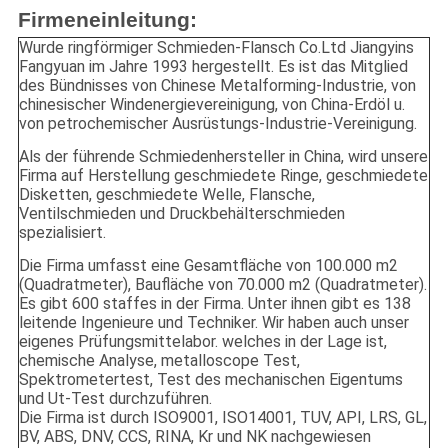
Firmeneinleitung:
Wurde ringförmiger Schmieden-Flansch Co.Ltd Jiangyins
Fangyuan im Jahre 1993 hergestellt. Es ist das Mitglied
des Bündnisses von Chinese Metalforming-Industrie, von
chinesischer Windenergievereinigung, von China-Erdöl u.
von petrochemischer Ausrüstungs-Industrie-Vereinigung.
Als der führende Schmiedenhersteller in China, wird unsere
Firma auf Herstellung geschmiedete Ringe, geschmiedete
Disketten, geschmiedete Welle, Flansche,
Ventilschmieden und Druckbehälterschmieden
spezialisiert.
Die Firma umfasst eine Gesamtfläche von 100.000 m2
(Quadratmeter), Baufläche von 70.000 m2 (Quadratmeter).
Es gibt 600 staffes in der Firma. Unter ihnen gibt es 138
leitende Ingenieure und Techniker. Wir haben auch unser
eigenes Prüfungsmittelabor. welches in der Lage ist,
chemische Analyse, metalloscope Test,
Spektrometertest, Test des mechanischen Eigentums
und Ut-Test durchzuführen.
Die Firma ist durch ISO9001, ISO14001, TUV, API, LRS, GL,
BV, ABS, DNV, CCS, RINA, Kr und NK nachgewiesen