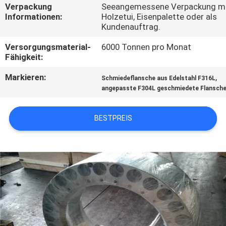
Verpackung
Seeangemessene Verpackung 
Informationen:
Holzetui, Eisenpalette oder als
QUALITÄTSKONTROLLE
Kundenauftrag.
Versorgungsmaterial-
6000 Tonnen pro Monat
TRETEN
Fähigkeit:
SIE
Markieren:
,
Schmiedeflansche aus Edelstahl F316L
MIT
angepasste F304L geschmiedete Flansch
UNS
BESTPREIS
IN
VERBINDUNG
NACHRICHTEN
FORDERN
SIE EIN