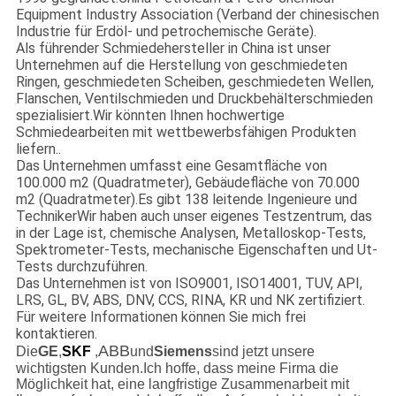
Equipment Industry Association (Verband der chinesischen
Industrie für Erdöl- und petrochemische Geräte).
Als führender Schmiedehersteller in China ist unser
Unternehmen auf die Herstellung von geschmiedeten
Ringen, geschmiedeten Scheiben, geschmiedeten Wellen,
Flanschen, Ventilschmieden und Druckbehälterschmieden
spezialisiert.Wir könnten Ihnen hochwertige
Schmiedearbeiten mit wettbewerbsfähigen Produkten
liefern..
Das Unternehmen umfasst eine Gesamtfläche von
100.000 m2 (Quadratmeter), Gebäudefläche von 70.000
m2 (Quadratmeter).Es gibt 138 leitende Ingenieure und
TechnikerWir haben auch unser eigenes Testzentrum, das
in der Lage ist, chemische Analysen, Metalloskop-Tests,
Spektrometer-Tests, mechanische Eigenschaften und Ut-
Tests durchzuführen.
Das Unternehmen ist von ISO9001, ISO14001, TUV, API,
LRS, GL, BV, ABS, DNV, CCS, RINA, KR und NK zertifiziert.
Für weitere Informationen können Sie mich frei
kontaktieren.
ABB
Die
GE
,
SKF
,
und
Siemens
sind jetzt unsere
wichtigsten Kunden.
Ich hoffe, dass meine Firma die
Möglichkeit hat, eine langfristige Zusammenarbeit mit