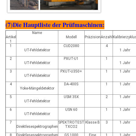
(7)Die Hauptliste der Prüfmaschinen:
Name
Artikel
Modell
Präzision
Anzahl
Kalibrierzyklu
1
1
CUD2080
4
UT-Fehldetektor
1 Jahr
2
PXUT-U1
1
UT-Fehldetektor
1 Jahr
3
PXUT-U350+
1
1 Jahr
UT-Fehldetektor
4
DA-400S
1
1 Jahr
Yoke-Mängeldetektor
5
USM 35X
2
1 Jahr
UT-Fehldetektor
6
USN 60
1
1 Jahr
UT-Fehldetektor
7
SPEKTROTEST
Klasse B
3
1 Jahr
Direktlesespektrographen
TXCO2
8
Direktlesespektrographen
GS 1000
Eine
1
1 Jahr