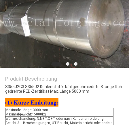
ZITAT
SITEMAP
PRIVACY
POLICY
Produkt-Beschreibung
S355J2G3 S355J2 Kohlenstoffstahl geschmiedete Stange Roh
gedrehte PED-Zertifikat Max. Länge 5000 mm
(1) Kurze Einleitung:
Maximale Länge: 3000 mm
Maximalgewicht:15000kg
Wärmebehandlung: N,N+T,Q+T oder nach Kundenanforderung
Bericht:3.1 Bescheinigungen, UT-Bericht, Materialbericht oder andere.