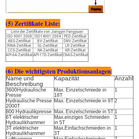
(5) Zertifikate Liste:
Liste der Zertifikate von Jiangyin Fangyuan
ISO 9001:2008
ISO14001:2004
PED-Zertifikat
ABS-Zertifikat
BV-Zertifikat
DNV-Zertifikat
RINA-Zertifikat
GL-Zertifikat
LR-Zertifikat
CCS-Zertifikat
NK-Zertifikat
KR-Zertifikat
API-6A-Zertifikat
API-17D-Zertifikat
CNAS-Zertifikat
(6) Die wichtigsten Produktionsanlagen
:
Name und
Kapazität
Anzahl
Beschreibung
3600Hydraulische
Max. Einzelschmiede in
1
Presse
18T
Hydraulische Presse
Max. Einzelschmiede in 9T
2
2000T
800 Hydraulikpresse
Max. Einzelschmiede in 5T
1
6T elektrischer
Max.einziges Schmieden
1
Hydraulikhammer
in 5T
3T elektrischer
Max.Einfachschmieden in
1
Hydraulikhammer
3T
Lufthammer
Max.Einfachschmieden
7