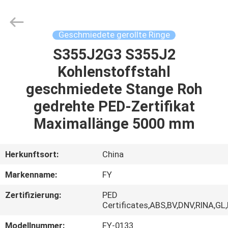
Ringlike
Forging
And
Flange
Co.,
Geschmiedete gerollte Ringe
Ltd..
All
Rights
S355J2G3 S355J2
HAUS
Reserved.
Kohlenstoffstahl
PRODUKTE
geschmiedete Stange Roh
gedrehte PED-Zertifikat
VIDEOS
Maximallänge 5000 mm
ÜBER
Herkunftsort:
China
UNS
Markenname:
FY
Zertifizierung:
PED
FABRIK-
Certificates,ABS,BV,DNV,RINA,GL
AUSFLUG
Modellnummer:
FY-0133