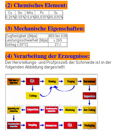
(2) Chemisches Element:
C≤
Si≤
Mn≤
P≤
S≤
0.20%
0.55%
10,6%
00,035%
00,035%
(3) Mechanische Eigenschaften:
Zugfestigkeit ((Mpa)
450 bis 630
Leistungsschwerheit (Mpa)
≥ 265
Schlag (-20°C)
27J
(4) Verarbeitung der Erzeugnisse:
Der Herstellungs- und Prüfprozeß der Schmiede ist in der
folgenden Abbildung dargestellt: