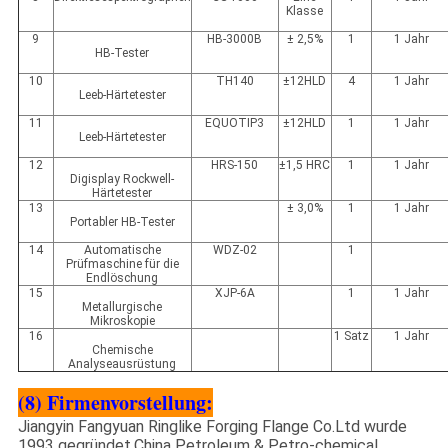
Klasse
9
HB-3000B
± 2,5%
1
1 Jahr
HB-Tester
10
TH140
±12HLD
4
1 Jahr
Leeb-Härtetester
11
EQUOTIP3
±12HLD
1
1 Jahr
Leeb-Härtetester
12
HRS-150
±1,5 HRC
1
1 Jahr
Digisplay Rockwell-
Härtetester
13
± 3,0%
1
1 Jahr
Portabler HB-Tester
14
Automatische
WDZ-02
1
Prüfmaschine für die
Endlöschung
15
XJP-6A
1
1 Jahr
Metallurgische
Mikroskopie
16
1 Satz
1 Jahr
Chemische
Analyseausrüstung
(8) Firmenvorstellung:
Jiangyin Fangyuan Ringlike Forging Flange Co.Ltd wurde
1993 gegründet.China Petroleum & Petro-chemical