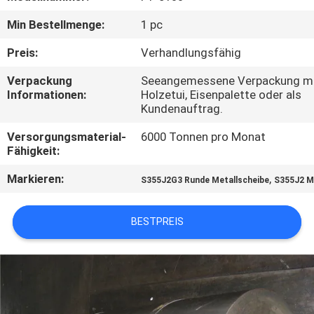
Min Bestellmenge:
1 pc
QUALITÄTSKONTROLLE
Preis:
Verhandlungsfähig
TRETEN
Verpackung
Seeangemessene Verpackung 
Informationen:
Holzetui, Eisenpalette oder als
SIE
Kundenauftrag.
MIT
Versorgungsmaterial-
6000 Tonnen pro Monat
UNS
Fähigkeit:
IN
Markieren:
,
S355J2G3 Runde Metallscheibe
S355J2 M
VERBINDUNG
BESTPREIS
NACHRICHTEN
FORDERN
SIE EIN