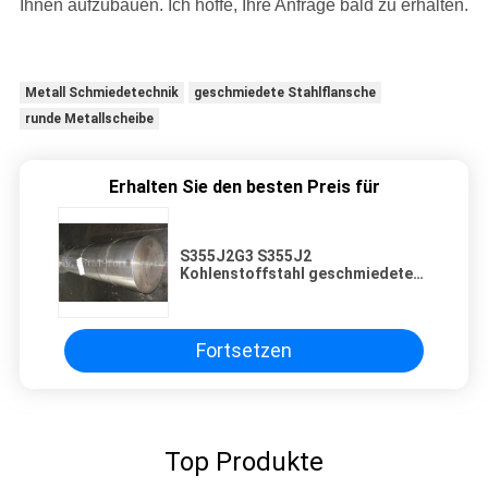
Ihnen aufzubauen. Ich hoffe, Ihre Anfrage bald zu erhalten.
Metall Schmiedetechnik
geschmiedete Stahlflansche
runde Metallscheibe
Erhalten Sie den besten Preis für
S355J2G3 S355J2
Kohlenstoffstahl geschmiedete
Stange Roh gedrehte PED-
Zertifikat Maximallänge 5000 mm
Fortsetzen
Top Produkte