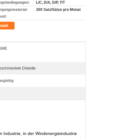
ngsbedingungen:
L/C, D/A, D/P, T/T
rgungsmaterial-
300 Satz/Sätze pro Monat
eit:
takt
SME
eschmiedete Diskette
anglebig
 Industrie, in der Windenergieindustrie