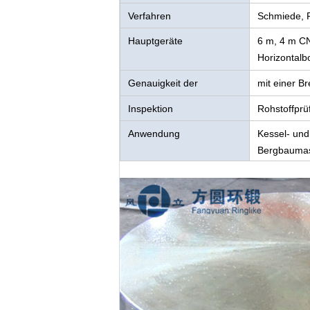
Verfahren
Schmiede, R
Hauptgeräte
6 m, 4 m C
Horizontalb
Genauigkeit der
mit einer B
Zahnräder
Inspektion
Rohstoffprü
Anwendung
Kessel- und
Bergbauma