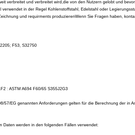
it verbreitet und verbreitet wird,die von den Nutzern gelobt und bev
 verwendet in der Regel Kohlenstoffstahl, Edelstahl oder Legierungss
eichnung und requirments produzierenWenn Sie Fragen haben, kontakti
32205; F53, S32750
 LF2 : ASTM A694 F60/65 S355J2G3
2008/57/EG genannten Anforderungen gelten für die Berechnung der in A
en Daten werden in den folgenden Fällen verwendet: