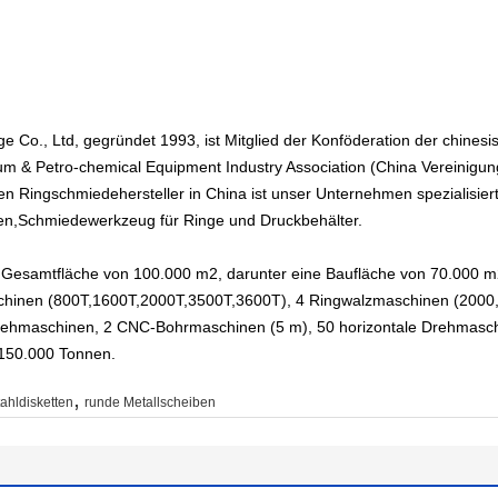
e Co., Ltd, gegründet 1993, ist Mitglied der Konföderation der chinesi
m & Petro-chemical Equipment Industry Association (China Vereinigung 
n Ringschmiedehersteller in China ist unser Unternehmen spezialisiert
en,Schmiedewerkzeug für Ringe und Druckbehälter.
e Gesamtfläche von 100.000 m2, darunter eine Baufläche von 70.000 m
schinen (800T,1600T,2000T,3500T,3600T), 4 Ringwalzmaschinen (2000
 Drehmaschinen, 2 CNC-Bohrmaschinen (5 m), 50 horizontale Drehmasc
 150.000 Tonnen.
,
ahldisketten
runde Metallscheiben