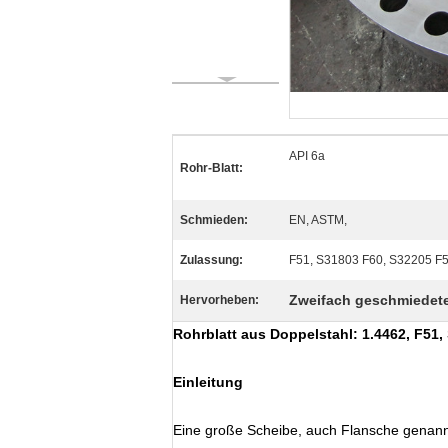
API 6a
Rohr-Blatt:
Schmieden:
EN, ASTM,
Zulassung:
F51, S31803 F60, S32205 F
Zweifach geschmiedete
Hervorheben:
Rohrblatt aus Doppelstahl: 1.4462, F51
Einleitung
Eine große Scheibe, auch Flansche genannt,