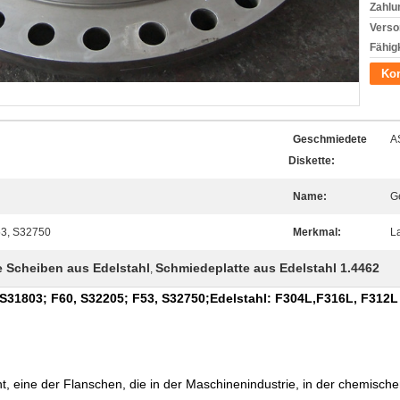
Zahlu
Verso
Fähigk
Kon
Geschmiedete
A
Diskette:
Name:
G
53, S32750
Merkmal:
L
 Scheiben aus Edelstahl
Schmiedeplatte aus Edelstahl 1.4462
,
, S31803; F60, S32205; F53, S32750;Edelstahl: F304L,F316L, F312L
 eine der Flanschen, die in der Maschinenindustrie, in der chemischen