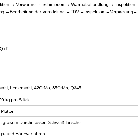
pektion → Vorwärme → Schmieden → Wärmebehandlung → Inspektio
ung →Bearbeitung der Veredelung →FDV →Inspektion →Verpackung→L
r Q+T
stahl, Legierstahl, 42CrMo, 35CrMo, Q345
0 kg pro Stück
Platten
it großem Durchmesser, Schweißflansche
gs- und Härteverfahren