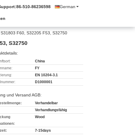
Support:
86-510-86236598
German
zen
1, S31803 F60, S32205 F53, S32750
F53, S32750
ktdetails:
ftsort:
China
enname:
FY
izierung:
EN 10204-3.1
lnummer:
D1000001
ung und Versand AGB:
estellmenge:
Verhandelbar
Verhandlungsfähig
ckung
Wood
mationen:
zeit:
7-15days