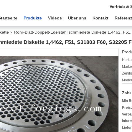
Vertrieb & 
Startseite
Produkte
Videos
Über uns
Kontakt
Referen
kette
Rohr-Blatt-Doppelt-Edelstahl schmiedete Diskette 1,4462, F5
hmiedete Diskette 1,4462, F51, S31803 F60, S32205 
Produ
Herkun
Mark
Zertif
Model
Zahl
Min B
Preis:
Verpa
Infor
Liefer