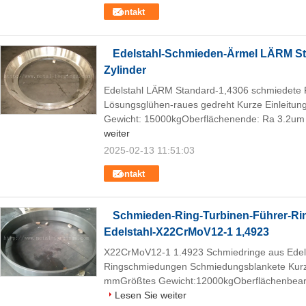
Kontakt
Edelstahl-Schmieden-Ärmel LÄRM St
Zylinder
Edelstahl LÄRM Standard-1,4306 schmiedete 
Lösungsglühen-raues gedreht Kurze Einleitu
Gewicht: 15000kgOberflächenende: Ra 3.2um od
weiter
2025-02-13 11:51:03
Kontakt
Schmieden-Ring-Turbinen-Führer-Ri
Edelstahl-X22CrMoV12-1 1,4923
X22CrMoV12-1 1.4923 Schmiedringe aus Edels
Ringschmiedungen Schmiedungsblankete Kurz
mmGrößtes Gewicht:12000kgOberflächenbearb
Lesen Sie weiter