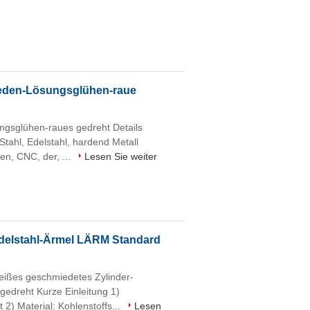
eden-Lösungsglühen-raue
gsglühen-raues gedreht Details
Stahl, Edelstahl, hardend Metall
n, CNC, der, ...
Lesen Sie weiter
Edelstahl-Ärmel LÄRM Standard
eißes geschmiedetes Zylinder-
edreht Kurze Einleitung 1)
2) Material: Kohlenstoffs...
Lesen