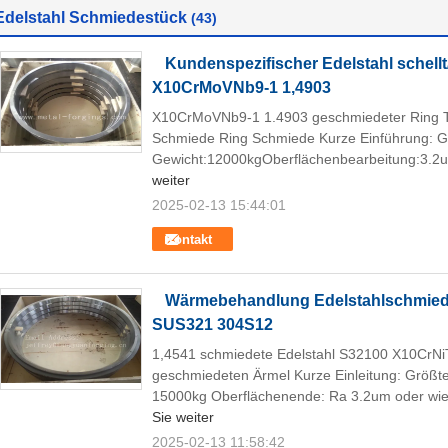
Edelstahl Schmiedestück
(43)
Kundenspezifischer Edelstahl schel
X10CrMoVNb9-1 1,4903
X10CrMoVNb9-1 1.4903 geschmiedeter Ring Tu
Schmiede Ring Schmiede Kurze Einführung: 
Gewicht:12000kgOberflächenbearbeitung:3.2u
weiter
2025-02-13 15:44:01
Kontakt
Wärmebehandlung Edelstahlschmied
SUS321 304S12
1,4541 schmiedete Edelstahl S32100 X10CrN
geschmiedeten Ärmel Kurze Einleitung: Größ
15000kg Oberflächenende: Ra 3.2um oder wie 
Sie weiter
2025-02-13 11:58:42