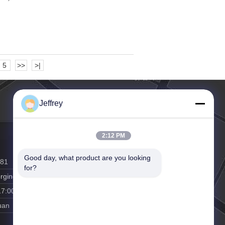
5
>>
>|
Jeffrey
2:12 PM
Good day, what product are you looking 
281
for?
rging.cn
17:00
uan