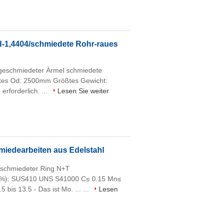
-1,4404/schmiedete Rohr-raues
geschmiedeter Ärmel schmiedete
ßtes Od: 2500mm Größtes Gewicht:
rforderlich. ...
Lesen Sie weiter
edearbeiten aus Edelstahl
schmiedeter Ring N+T
(%): SUS410 UNS S41000 C≤ 0.15 Mn≤
bis 13.5 - Das ist Mo. ... ...
Lesen