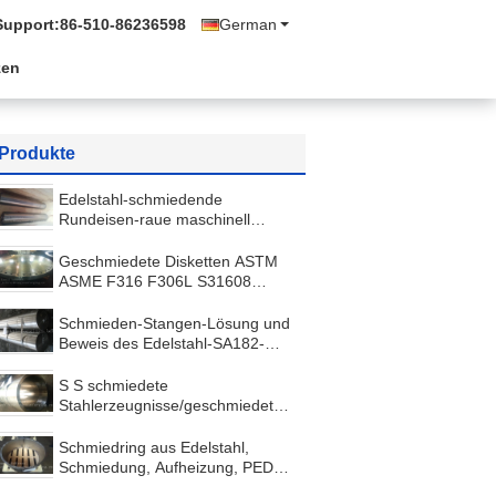
Support:
86-510-86236598
German
zen
Produkte
Edelstahl-schmiedende
Rundeisen-raue maschinell
bearbeitete, kundenspezifische
Schmieden
Geschmiedete Disketten ASTM
ASME F316 F306L S31608
SUS316 Edelstahl besonders
angefertigt
Schmieden-Stangen-Lösung und
Beweis des Edelstahl-SA182-
F304 maschinell bearbeitet
S S schmiedete
Stahlerzeugnisse/geschmiedeten
Ring-Flansch-Zylinder mit der
maschinellen Bearbeitung
Schmiedring aus Edelstahl,
Schmiedung, Aufheizung, PED-
Zertifikat