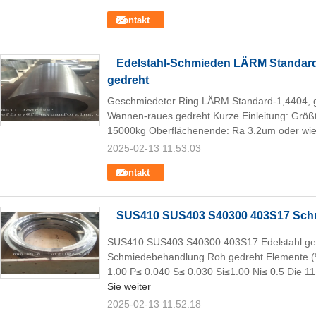
Kontakt
Edelstahl-Schmieden LÄRM Standard
gedreht
Geschmiedeter Ring LÄRM Standard-1,4404, 
Wannen-raues gedreht Kurze Einleitung: Grö
15000kg Oberflächenende: Ra 3.2um oder wie e
2025-02-13 11:53:03
Kontakt
SUS410 SUS403 S40300 403S17 Schmi
SUS410 SUS403 S40300 403S17 Edelstahl ge
Schmiedebehandlung Roh gedreht Elemente 
1.00 P≤ 0.040 S≤ 0.030 Si≤1.00 Ni≤ 0.5 Die 11.5 
Sie weiter
2025-02-13 11:52:18