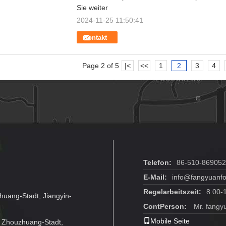
Sie weiter
2024-11-25 11:50:41
Kontakt
Page 2 of 5
|<
<<
1
2
3
4
Telefon:
86-510-86905
E-Mail:
info@fangyuanfo
Regelarbeitszeit:
8:00-
uang-Stadt, Jiangyin-
ContPerson:
Mr. fangy
Mobile Seite
 Zhouzhuang-Stadt,