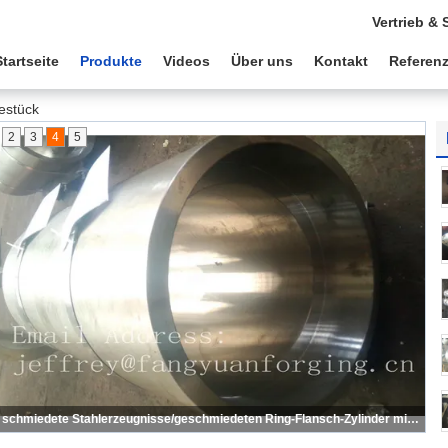
Vertrieb & 
Startseite
Produkte
Videos
Über uns
Kontakt
Referen
estück
2
3
4
5
S S schmiedete Stahlerzeugnisse/geschmiedeten Ring-Flansch-Zylinder mit der maschinellen Bearbeitung