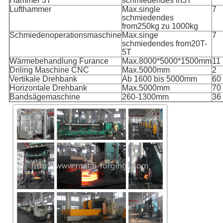
Hammer 3T
schmiedendes in3T
Lufthammer
Max.single
7
schmiedendes
from250kg zu 1000kg
Schmiedenoperationsmaschine
Max.singe
7
schmiedendes from20T-
5T
Wärmebehandlung Furance
Max.8000*5000*1500mm
11
Driling Maschine CNC
Max.5000mm
2
Vertikale Drehbank
Ab 1600 bis 5000mm
60
Horizontale Drehbank
Max.5000mm
70
Bandsägemaschine
260-1300mm
36