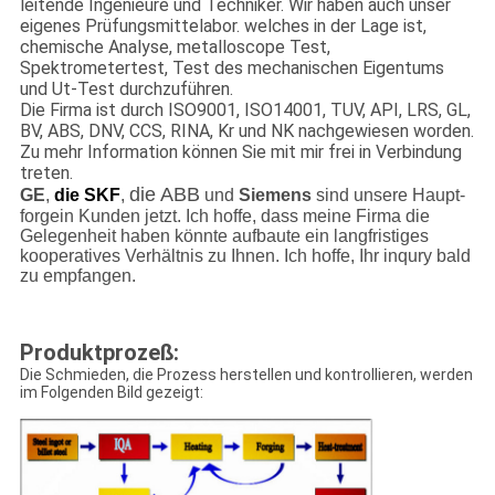
leitende Ingenieure und Techniker. Wir haben auch unser
eigenes Prüfungsmittelabor. welches in der Lage ist,
chemische Analyse, metalloscope Test,
Spektrometertest, Test des mechanischen Eigentums
und Ut-Test durchzuführen.
Die Firma ist durch ISO9001, ISO14001, TUV, API, LRS, GL,
BV, ABS, DNV, CCS, RINA, Kr und NK nachgewiesen worden.
Zu mehr Information können Sie mit mir frei in Verbindung
treten.
die ABB
GE
,
die SKF
,
und
Siemens
sind unsere Haupt-
forgein Kunden jetzt. Ich hoffe, dass meine Firma die
Gelegenheit haben könnte aufbaute ein langfristiges
kooperatives Verhältnis zu Ihnen. Ich hoffe, Ihr inqury bald
zu empfangen.
Produktprozeß:
Die Schmieden, die Prozess herstellen und kontrollieren, werden
im Folgenden Bild gezeigt: