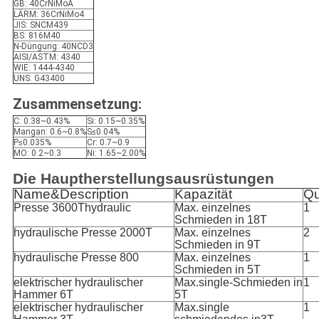
GB: 40CrNiMoA
LÄRM: 36CrNiMo4
JIS: SNCM439
BS: 816M40
N-Düngung: 40NCD3
AISI/ASTM: 4340
WIE: 1444-4340
UNS: G43400
Zusammensetzung:
C: 0.38~0.43%
Si: 0.15~0.35%
Mangan: 0.6~0.8%
S≤0.04%
P≤0.035%
Cr: 0.7~0.9
MO: 0.2~0.3
Ni: 1.65~2.00%
Die Hauptherstellungsausrüstungen
Name&Description
Kapazität
Qu
Presse 3600Thydraulic
Max. einzelnes
1
Schmieden in 18T
hydraulische Presse 2000T
Max. einzelnes
2
Schmieden in 9T
hydraulische Presse 800
Max. einzelnes
1
Schmieden in 5T
elektrischer hydraulischer
Max.single-Schmieden in
1
Hammer 6T
5T
elektrischer hydraulischer
Max.single
1