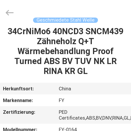
Ringlike
Forging
And
Flange
Co.,
Geschmiedete Stahl Welle
Ltd..
All
Rights
34CrNiMo6 40NCD3 SNCM439
HAUS
Reserved.
Zähneholz Q+T
PRODUKTE
Wärmebehandlung Proof
Turned ABS BV TUV NK LR
VIDEOS
RINA KR GL
ÜBER
Herkunftsort:
China
UNS
Markenname:
FY
Zertifizierung:
PED
FABRIK-
Certificates,ABS,BV,DNV,RINA,GL
AUSFLUG
Modellnummer:
FY-0164