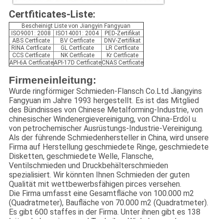
Certfiticates-Liste:
Bescheinigt Liste von Jiangyin Fangyuan
ISO9001: 2008
ISO14001: 2004
PED-Zertifikat
ABS Certficate
BV Certficate
DNV-Zertifikat
RINA Certficate
GL Certficate
LR Certficate
CCS Certficate
NK Certficate
Kr Certficate
API-6A Certficate
API-17D Certficate
CNAS Certficate
Firmeneinleitung:
Wurde ringförmiger Schmieden-Flansch Co.Ltd Jiangyins
Fangyuan im Jahre 1993 hergestellt. Es ist das Mitglied
des Bündnisses von Chinese Metalforming-Industrie, von
chinesischer Windenergievereinigung, von China-Erdöl u.
von petrochemischer Ausrüstungs-Industrie-Vereinigung.
Als der führende Schmiedenhersteller in China, wird unsere
Firma auf Herstellung geschmiedete Ringe, geschmiedete
Disketten, geschmiedete Welle, Flansche,
Ventilschmieden und Druckbehälterschmieden
spezialisiert. Wir könnten Ihnen Schmieden der guten
Qualität mit wettbewerbsfähigen pirces versehen.
Die Firma umfasst eine Gesamtfläche von 100.000 m2
(Quadratmeter), Baufläche von 70.000 m2 (Quadratmeter).
Es gibt 600 staffes in der Firma. Unter ihnen gibt es 138