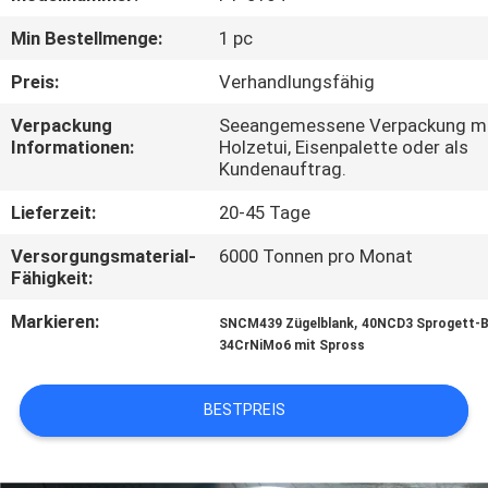
Min Bestellmenge:
1 pc
QUALITÄTSKONTROLLE
Preis:
Verhandlungsfähig
TRETEN
Verpackung
Seeangemessene Verpackung 
Informationen:
Holzetui, Eisenpalette oder als
SIE
Kundenauftrag.
MIT
Lieferzeit:
20-45 Tage
UNS
Versorgungsmaterial-
6000 Tonnen pro Monat
IN
Fähigkeit:
VERBINDUNG
Markieren:
,
SNCM439 Zügelblank
40NCD3 Sprogett-B
34CrNiMo6 mit Spross
NACHRICHTEN
BESTPREIS
FORDERN
SIE EIN