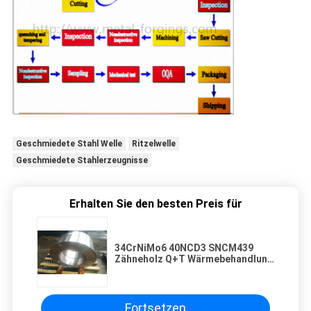
Geschmiedete Stahl Welle
Ritzelwelle
Geschmiedete Stahlerzeugnisse
Erhalten Sie den besten Preis für
34CrNiMo6 40NCD3 SNCM439
Zähneholz Q+T Wärmebehandlung
Proof Turned ABS BV TUV NK LR
RINA KR GL
Fortsetzen