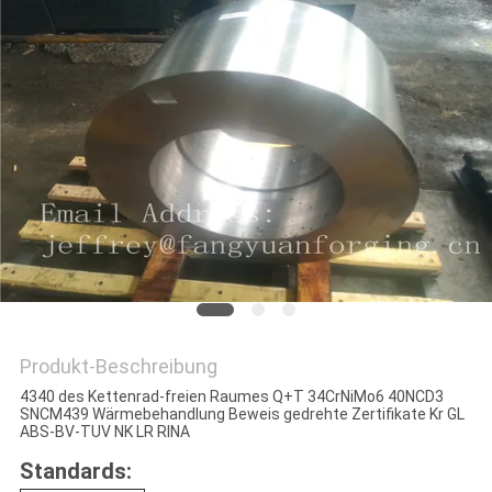
ZITAT
SITEMAP
PRIVACY
POLICY
Produkt-Beschreibung
4340 des Kettenrad-freien Raumes Q+T 34CrNiMo6 40NCD3
SNCM439 Wärmebehandlung Beweis gedrehte Zertifikate Kr GL
ABS-BV-TUV NK LR RINA
Standards: